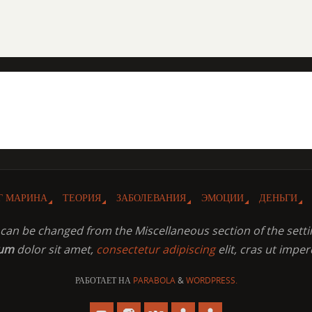
Г МАРИНА
ТЕОРИЯ
ЗАБОЛЕВАНИЯ
ЭМОЦИИ
ДЕНЬГИ
t can be changed from the Miscellaneous section of the setti
sum
dolor sit amet,
consectetur adipiscing
elit, cras ut imper
РАБОТАЕТ НА
PARABOLA
&
WORDPRESS.