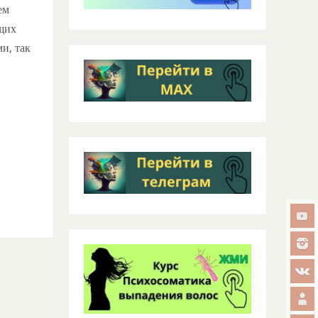
ем
ющих
и, так