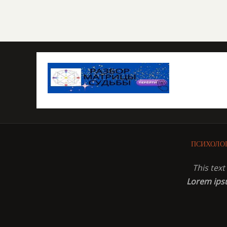
ПСИХОЛО
This tex
Lorem ip