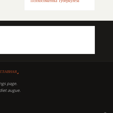
Психосоматика Туберкулёза
ГЛАВНАЯ
ngs page.
diet augue.