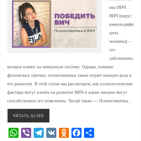
ика ВИЧ
ВИЧ (вирус
иммунодефи
цита
человека) –
это
заболевание,
которое влияет на иммунную систему. Однако, помимо
физических причин, психосоматика также играет важную роль в
его развитии. В этой статье мы рассмотрим, как психологические
факторы могут влиять на развитие ВИЧ и какие эмоции могут
способствовать его появлению. Читай также — Психосоматика…
ЧИТАТЬ ДАЛЕЕ
W
Vi
T
V
O
F
О