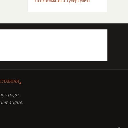
Психосоматика Туберкулёза
ГЛАВНАЯ
ngs page.
diet augue.