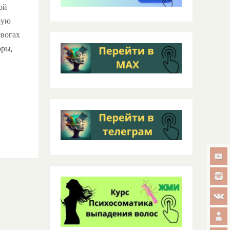
ой
рую
евогах
оры,