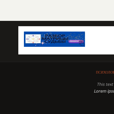
ПСИХОЛО
This tex
Lorem ip