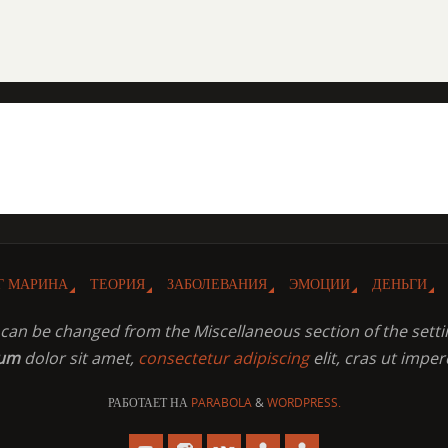
Г МАРИНА
ТЕОРИЯ
ЗАБОЛЕВАНИЯ
ЭМОЦИИ
ДЕНЬГИ
t can be changed from the Miscellaneous section of the setti
sum
dolor sit amet,
consectetur adipiscing
elit, cras ut imper
РАБОТАЕТ НА
PARABOLA
&
WORDPRESS.