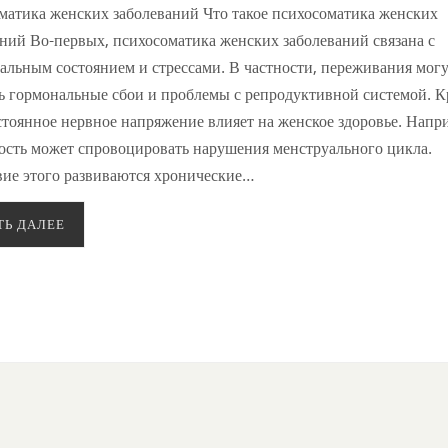
матика женских заболеваний Что такое психосоматика женских
ний Во-первых, психосоматика женских заболеваний связана с
альным состоянием и стрессами. В частности, переживания мог
ь гормональные сбои и проблемы с репродуктивной системой. 
стоянное нервное напряжение влияет на женское здоровье. Напр
ость может спровоцировать нарушения менструального цикла.
вие этого развиваются хронические…
ТЬ ДАЛЕЕ