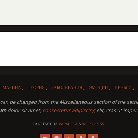
Г МАРИНА
ТЕОРИЯ
ЗАБОЛЕВАНИЯ
ЭМОЦИИ
ДЕНЬГИ
t can be changed from the Miscellaneous section of the setti
sum
dolor sit amet,
consectetur adipiscing
elit, cras ut imper
РАБОТАЕТ НА
PARABOLA
&
WORDPRESS.