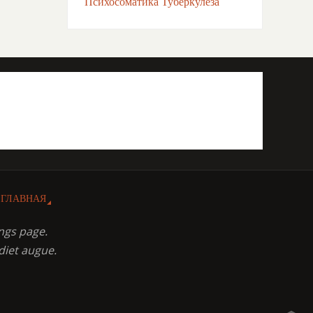
Психосоматика Туберкулёза
ГЛАВНАЯ
ngs page.
diet augue.