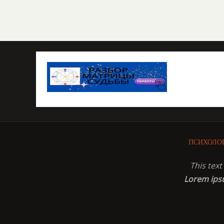
ПСИХОЛО
This tex
Lorem ip