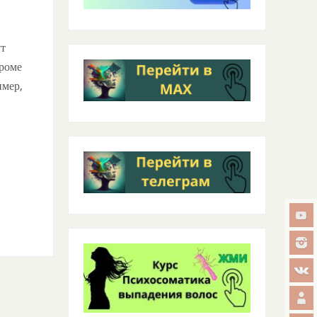
ут
Кроме
имер,