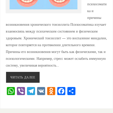
психосомати
ка и
причины
возникновения хронического тонзиллита Психосоматика изучает
взаимосвязь между психическим состоянием и физическим
здоровьем. Хронический тонзиллит — это воспаление миндалин,
которое повторяется на протяжении длительного времени.
Причины его возникновения могут быть как физическими, так и
психологическими. Например, стресс может ослабить иммунную
систему, увеличивая вероятность…
ЧИТАТЬ ДАЛЕЕ
W
Vi
T
V
O
F
О
h
b
el
K
d
a
тп
at
er
e
n
c
ра