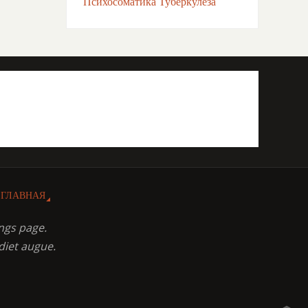
Психосоматика Туберкулёза
ГЛАВНАЯ
ngs page.
diet augue.