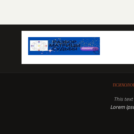
ПСИХОЛО
This tex
Lorem ip