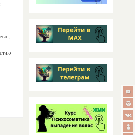
и
ичин,
витию