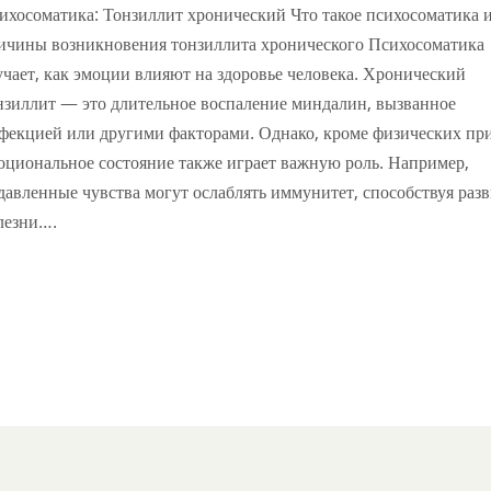
ихосоматика: Тонзиллит хронический Что такое психосоматика 
ичины возникновения тонзиллита хронического Психосоматика
учает, как эмоции влияют на здоровье человека. Хронический
нзиллит — это длительное воспаление миндалин, вызванное
фекцией или другими факторами. Однако, кроме физических пр
оциональное состояние также играет важную роль. Например,
давленные чувства могут ослаблять иммунитет, способствуя раз
лезни….