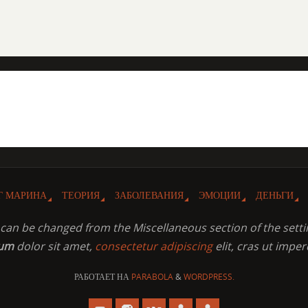
Г МАРИНА
ТЕОРИЯ
ЗАБОЛЕВАНИЯ
ЭМОЦИИ
ДЕНЬГИ
t can be changed from the Miscellaneous section of the setti
sum
dolor sit amet,
consectetur adipiscing
elit, cras ut imper
РАБОТАЕТ НА
PARABOLA
&
WORDPRESS.