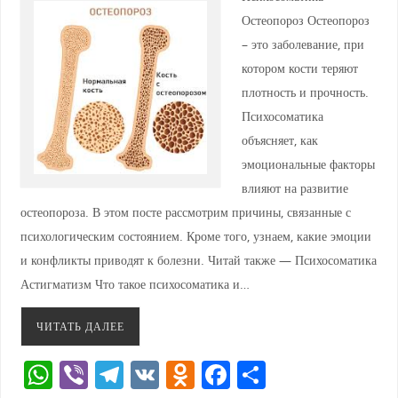
Остеопороз Остеопороз
– это заболевание, при
котором кости теряют
плотность и прочность.
Психосоматика
объясняет, как
эмоциональные факторы
влияют на развитие
остеопороза. В этом посте рассмотрим причины, связанные с
психологическим состоянием. Кроме того, узнаем, какие эмоции
и конфликты приводят к болезни. Читай также — Психосоматика
Астигматизм Что такое психосоматика и…
ЧИТАТЬ ДАЛЕЕ
W
Vi
T
V
O
F
О