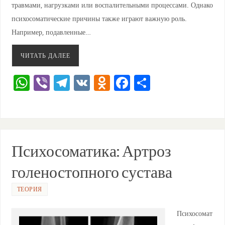
травмами, нагрузками или воспалительными процессами. Однако
психосоматические причины также играют важную роль.
Например, подавленные…
ЧИТАТЬ ДАЛЕЕ
W
Vi
T
V
O
F
О
h
b
el
K
d
a
тп
at
er
e
n
c
ра
s
gr
o
e
ви
A
a
kl
b
ть
Психосоматика: Артроз
p
m
a
o
голеностопного сустава
p
ss
o
ni
k
ТЕОРИЯ
ki
Психосомат