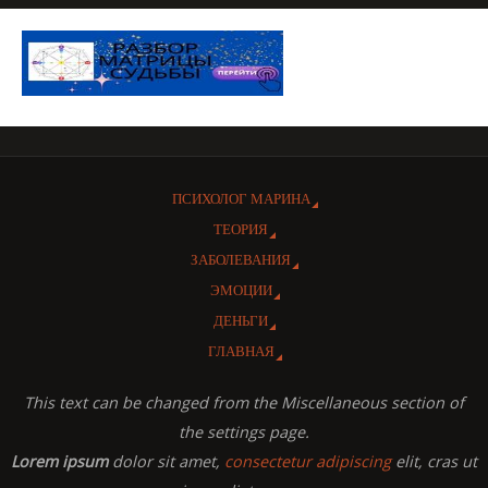
ПСИХОЛОГ МАРИНА
ТЕОРИЯ
ЗАБОЛЕВАНИЯ
ЭМОЦИИ
ДЕНЬГИ
ГЛАВНАЯ
This text can be changed from the Miscellaneous section of
the settings page.
Lorem ipsum
dolor sit amet,
consectetur adipiscing
elit, cras ut