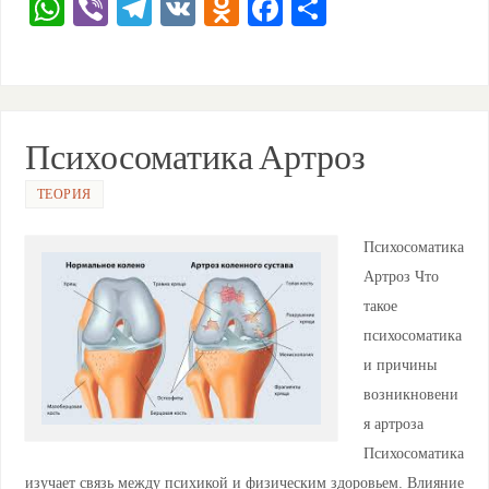
W
Vi
T
V
O
F
О
h
b
el
K
d
a
тп
at
er
e
n
c
ра
s
gr
o
e
ви
A
a
kl
b
ть
Психосоматика Артроз
p
m
a
o
ТЕОРИЯ
p
ss
o
ni
k
Психосоматика
ki
Артроз Что
такое
психосоматика
и причины
возникновени
я артроза
Психосоматика
изучает связь между психикой и физическим здоровьем. Влияние