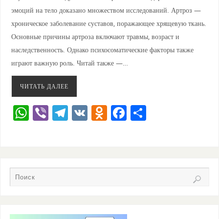
эмоций на тело доказано множеством исследований. Артроз —
хроническое заболевание суставов, поражающее хрящевую ткань.
Основные причины артроза включают травмы, возраст и
наследственность. Однако психосоматические факторы также
играют важную роль. Читай также —…
ЧИТАТЬ ДАЛЕЕ
W
Vi
T
V
O
F
О
h
b
el
K
d
a
тп
at
er
e
n
c
ра
s
gr
o
e
ви
A
a
kl
b
ть
p
m
a
o
p
ss
o