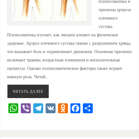
психосоматика и
причины артроза
плечевого
сустава
Психосоматика изучает, как эмоции влияют на физическое
здоровье. Артроз плечевого сустава связан с разрушением хряща,
что вызывает боль и ограничивает движения. Основные причины
включают травмы, возрастные изменения и воспалительные
процессы. Однако психосоматические факторы также играют
важную роль. Читай…
ЧИТАТЬ ДАЛЕЕ
W
Vi
T
V
O
F
О
h
b
el
K
d
a
тп
at
er
e
n
c
ра
s
gr
o
e
ви