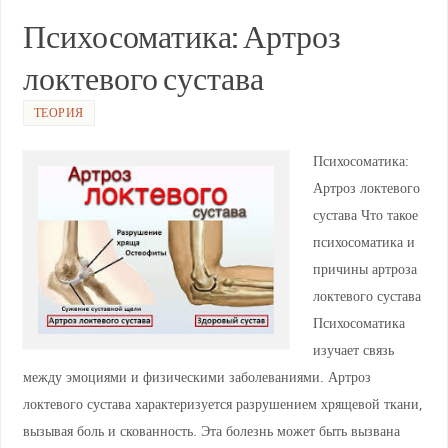
A
a
kl
b
ть
Психосоматика: Артроз
p
m
a
o
локтевого сустава
p
ss
o
ni
k
ТЕОРИЯ
ki
Психосоматика:
Артроз локтевого
сустава Что такое
психосоматика и
причины артроза
локтевого сустава
Психосоматика
изучает связь
между эмоциями и физическими заболеваниями. Артроз
локтевого сустава характеризуется разрушением хрящевой ткани,
вызывая боль и скованность. Эта болезнь может быть вызвана