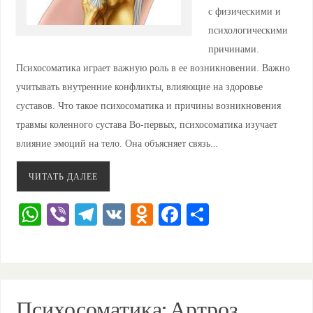
с физическими и
психологическими
причинами.
Психосоматика играет важную роль в ее возникновении. Важно
учитывать внутренние конфликты, влияющие на здоровье
суставов. Что такое психосоматика и причины возникновения
травмы коленного сустава Во-первых, психосоматика изучает
влияние эмоций на тело. Она объясняет связь…
ЧИТАТЬ ДАЛЕЕ
W
Vi
T
V
O
F
О
h
b
el
K
d
a
тп
at
er
e
n
c
ра
s
gr
o
e
ви
A
a
kl
b
ть
Психосоматика: Артроз