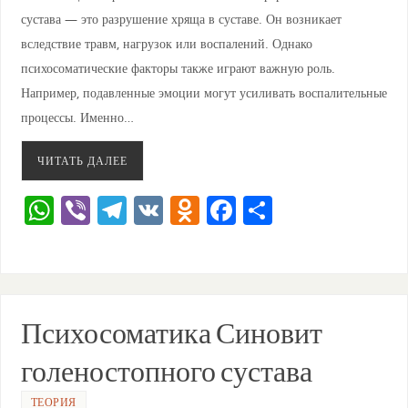
сустава — это разрушение хряща в суставе. Он возникает
вследствие травм, нагрузок или воспалений. Однако
психосоматические факторы также играют важную роль.
Например, подавленные эмоции могут усиливать воспалительные
процессы. Именно…
ЧИТАТЬ ДАЛЕЕ
W
Vi
T
V
O
F
О
h
b
el
K
d
a
тп
at
er
e
n
c
ра
s
gr
o
e
ви
A
a
kl
b
ть
Психосоматика Синовит
p
m
a
o
голеностопного сустава
p
ss
o
ТЕОРИЯ