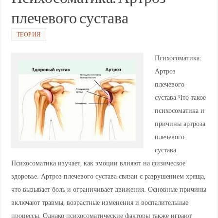
p
m
a
o
плечевого сустава
p
ss
o
ni
k
ТЕОРИЯ
ki
Психосоматика:
Артроз
плечевого
сустава Что такое
психосоматика и
причины артроза
плечевого
сустава
Психосоматика изучает, как эмоции влияют на физическое
здоровье. Артроз плечевого сустава связан с разрушением хряща,
что вызывает боль и ограничивает движения. Основные причины
включают травмы, возрастные изменения и воспалительные
процессы. Однако психосоматические факторы также играют