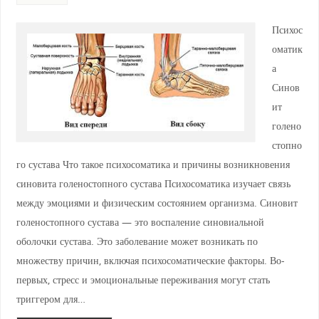
ni
k
ki
Психос
оматик
а
Синов
ит
голено
стопно
го сустава Что такое психосоматика и причины возникновения
синовита голеностопного сустава Психосоматика изучает связь
между эмоциями и физическим состоянием организма. Синовит
голеностопного сустава — это воспаление синовиальной
оболочки сустава. Это заболевание может возникать по
множеству причин, включая психосоматические факторы. Во-
первых, стресс и эмоциональные переживания могут стать
триггером для…