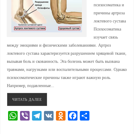
психосоматика и
причины артроза
локтевого сустава
Психосоматика
изучает связь
между эмоциями и физическими заболеваниями. Артроз
локтевого сустава характеризуется разрушением хрящевой ткани,
вызывая боль и скованность. Эта болезнь может быть вызвана
травмами, нагрузками или воспалительными процессами. Однако
психосоматические причины также играют важную роль.
Например, подавленные…
ЧИТАТЬ ДАЛЕЕ
W
Vi
T
V
O
F
О
h
b
el
K
d
a
тп