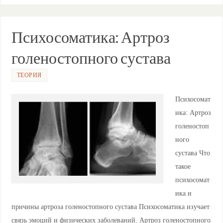
at
er
e
n
c
ра
s
gr
o
e
ви
A
a
kl
b
ть
Психосоматика: Артроз
p
m
a
o
голеностопного сустава
p
ss
o
ni
k
ТЕОРИЯ
ki
Психосомат
ика: Артроз
голеностоп
ного
сустава Что
такое
психосомат
ика и
причины артроза голеностопного сустава Психосоматика изучает
связь эмоций и физических заболеваний. Артроз голеностопного